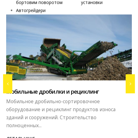
бортовим поворотом
установки
Автогрейдери
Вибропрессово
дробилки и рециклинг
Бизнес в сфере
робильно-сортировочное
бордюров, блок
 и рециклинг продуктов износа
сегодняшних...
ружений. Строительство
..
ДЕТАЛЬНІШЕ