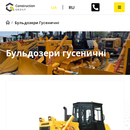
UA
RU
Бульдозери Гусеничні
Бульдозери гусеничні