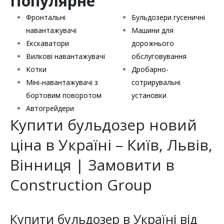
Популярне
Фронтальні
Бульдозери гусеничні
навантажувачі
Машини для
Екскаватори
дорожнього
Вилкові навантажувачі
обслуговування
Котки
Дробарно-
Міні-навантажувачі з
сотрирувальні
бортовим поворотом
установки
Автогрейдери
Купити бульдозер новий
ціна в Україні – Київ, Львів,
Вінниця | Замовити в
Construction Group
Купити бульдозер в Україні від