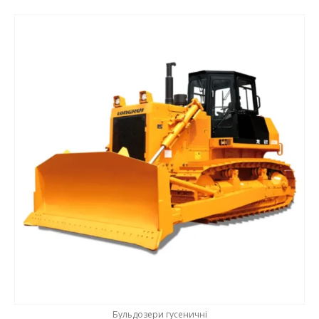
Бульдозери гусеничні