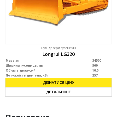
Бульдозери гусеничні
Longrui LG320
Маса
, кг
34500
Ширина гусениць, мм
560
3
Об'єм відвалу
,м
10,0
Потужність двигуна, кВт
257
ДІЗНАТИСЯ ЦІНУ
ДЕТАЛЬНІШЕ