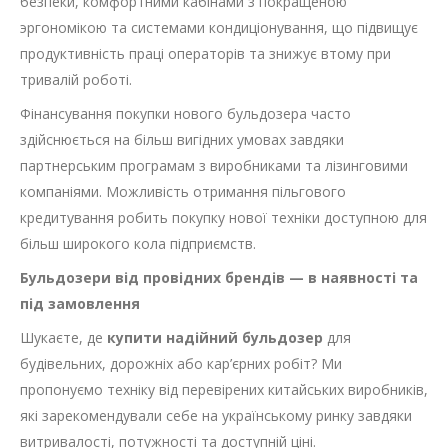
безпеки, комфортними кабінами з покращеною
эргономікою та системами кондиціонування, що підвищує
продуктивність праці операторів та знижує втому при
тривалій роботі.
Фінансування покупки нового бульдозера часто
здійснюється на більш вигідних умовах завдяки
партнерським програмам з виробниками та лізинговими
компаніями. Можливість отримання пільгового
кредитування робить покупку нової техніки доступною для
більш широкого кола підприємств.
Бульдозери від провідних брендів — в наявності та
під замовлення
Шукаєте, де
купити надійний бульдозер
для
будівельних, дорожніх або кар’єрних робіт? Ми
пропонуємо техніку від перевірених китайських виробників,
які зарекомендували себе на українському ринку завдяки
витривалості, потужності та доступній ціні.