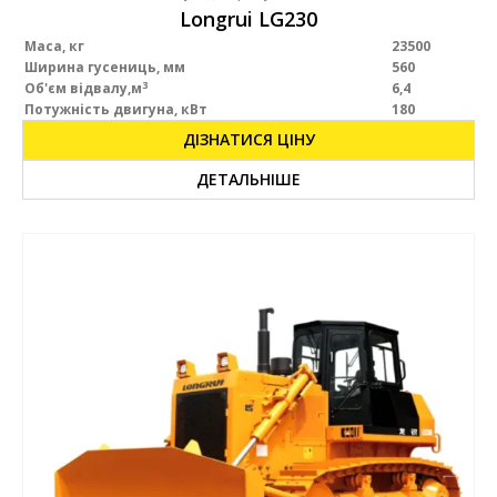
Longrui LG230
Маса
, кг
23500
Ширина гусениць, мм
560
3
Об'єм відвалу
,м
6,4
Потужність двигуна, кВт
180
ДІЗНАТИСЯ ЦІНУ
ДЕТАЛЬНІШЕ