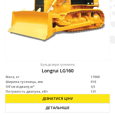
Бульдозери гусеничні
Longrui LG160
Маса
, кг
17000
Ширина гусениць, мм
510
3
Об'єм відвалу
,м
4,5
Потужність двигуна, кВт
131
ДІЗНАТИСЯ ЦІНУ
ДЕТАЛЬНІШЕ