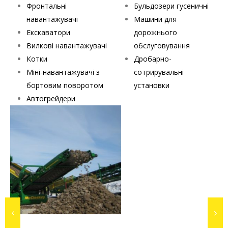
Фронтальні
Бульдозери гусеничні
навантажувачі
Машини для
Екскаватори
дорожнього
Вилкові навантажувачі
обслуговування
Котки
Дробарно-
Міні-навантажувачі з
сотрирувальні
бортовим поворотом
установки
Автогрейдери