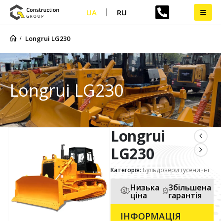
UA
RU
Longrui LG230
Longrui LG230
Longrui
LG230
Категорія:
Бульдозери гусеничні
Низька
Збільшена
ціна
гарантія
ІНФОРМАЦІЯ