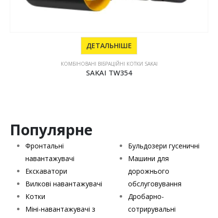
ДЕТАЛЬНІШЕ
КОМБІНОВАНІ ВІБРАЦІЙНІ КОТКИ SAKAI
SAKAI TW354
Популярне
Фронтальні
Бульдозери гусеничні
навантажувачі
Машини для
Екскаватори
дорожнього
Вилкові навантажувачі
обслуговування
Котки
Дробарно-
Міні-навантажувачі з
сотрирувальні