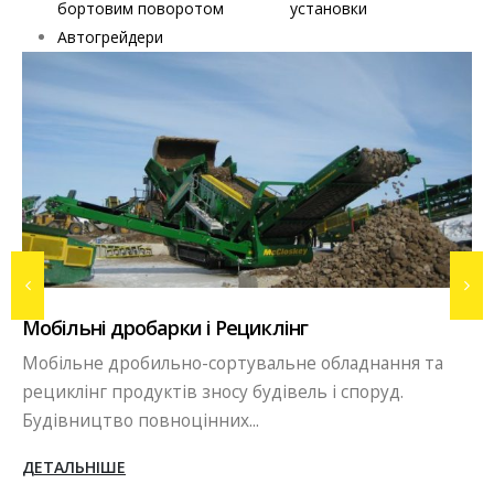
бортовим поворотом
установки
Автогрейдери
Вибропрессовое виробництв
лінг
Бізнес в сфері виробництва тр
льне обладнання та
бордюрів, блоків методом вібр
дівель і споруд.
сьогоднішніх...
ДЕТАЛЬНІШЕ