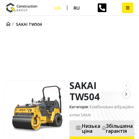
UA
RU
SAKAI TW504
SAKAI TW504
SAKAI
TW504
Категорія:
Комбіновані вібраційні
котки SAKAI
Низька
Збільшена
ціна
гарантія