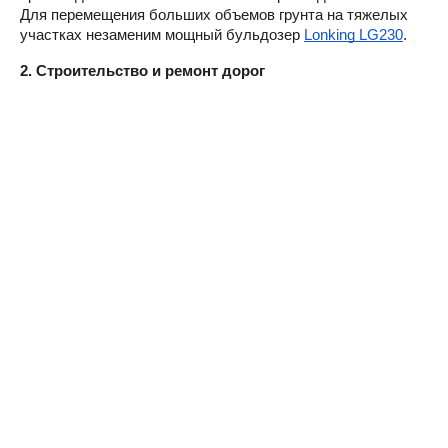
Для перемещения больших объемов грунта на тяжелых 
участках незаменим мощный бульдозер 
Lonking LG230
.
2. Строительство и ремонт дорог
Идеальное дорожное полотно начинается с подготовки 
основания автогрейдером 
Lonking LG1220A
. Для 
финишного уплотнения асфальта мы рекомендуем 
надежный пневмошинный каток 
Sakai TS160-3
. А для 
восстановления дорожного покрытия и ресайклинга 
отлично подойдет специализированная машина 
Sakai ER-
555F
.
3. Склад, карьер и коммунальное хозяйство
Для работы в ограниченном пространстве (узкие улицы,
склады) выбирайте маневренный мини-погрузчик
Lonking
CDM307
. Для логистических центров и разгрузки паллет у
нас представлен выносливый вилочный погрузчик
Lonking
LG35B
. А для переработки строительного мусора или
добычи щебня в карьере используйте мобильную
щековую дробилку
McCloskey J4
.