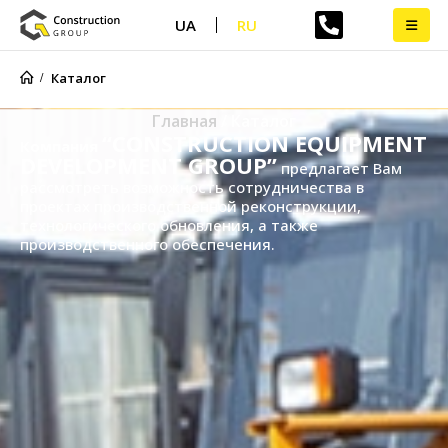
UA
RU
Каталог
Главная
/ Каталог
“CONSTRUCTION EQUIPMENT
Компания
DEVELOPMENT GROUP”
предлагает Вам
рассмотреть возможность сотрудничества в
проектах производственной реконструкции,
технологического обновления, а также
производственного обеспечения.