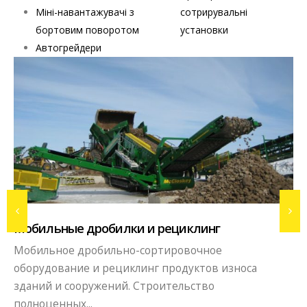
Міні-навантажувачі з
сотрирувальні
бортовим поворотом
установки
Автогрейдери
Вибропрессовое производст
ециклинг
Бизнес в сфере производства 
ировочное
бордюров, блоков методом виб
родуктов износа
сегодняшних...
тельство