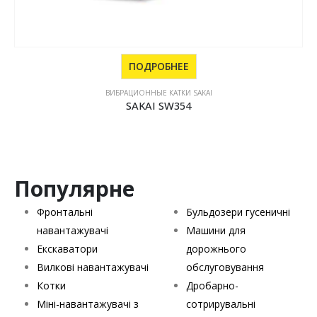
ПОДРОБНЕЕ
ВИБРАЦИОННЫЕ КАТКИ SAKAI
SAKAI SW988-1
Популярне
Фронтальні
Бульдозери гусеничні
навантажувачі
Машини для
Екскаватори
дорожнього
Вилкові навантажувачі
обслуговування
Котки
Дробарно-
Міні-навантажувачі з
сотрирувальні