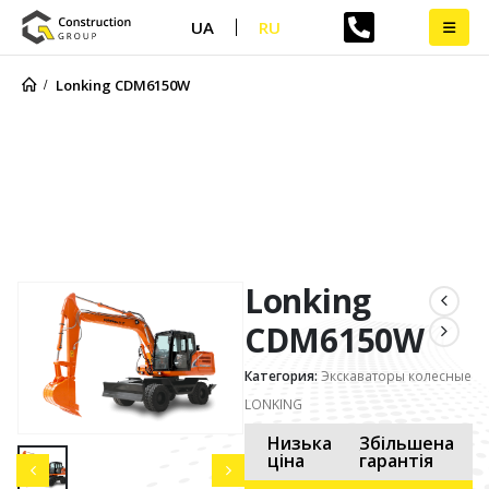
UA
RU
Lonking CDM6150W
Lonking CDM6150W
Lonking
CDM6150W
Категория:
Экскаваторы колесные
LONKING
Низька
Збільшена
ціна
гарантія