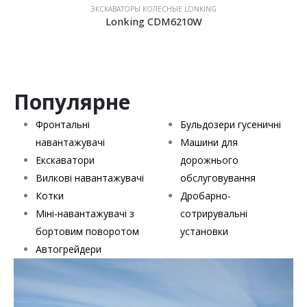
ЭКСКАВАТОРЫ КОЛЕСНЫЕ LONKING
Lonking CDM6210W
Популярне
Фронтальні
Бульдозери гусеничні
навантажувачі
Машини для
Екскаватори
дорожнього
Вилкові навантажувачі
обслуговування
Котки
Дробарно-
Міні-навантажувачі з
сотрирувальні
бортовим поворотом
установки
Автогрейдери