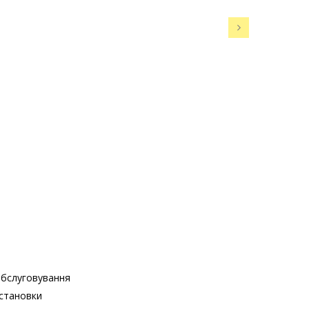
бслуговування
становки