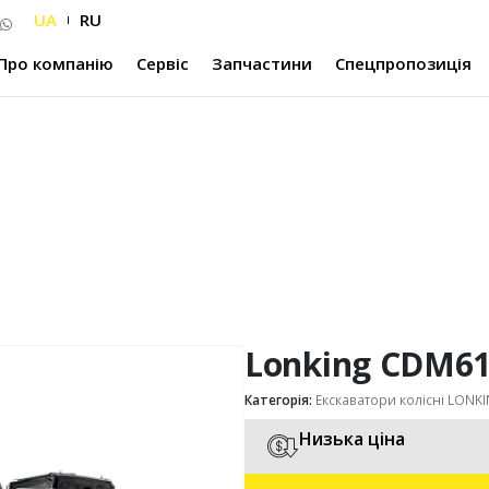
UA
RU
Про компанію
Сервіс
Запчастини
Спецпропозиція
Lonking CDM6
Категорія:
Екскаватори колісні LONK
Низька ціна