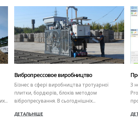
Програмне забезпечення - Promax
P
З недавніх пір, на бетонних заводх
PromaxStar використовується оновлене
р
програмне забезпечення...
р
ДЕТАЛЬНІШЕ