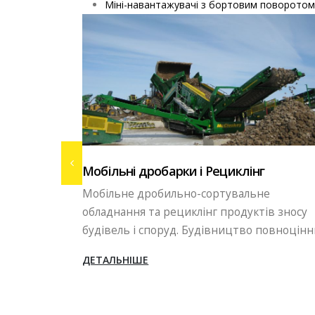
Міні-навантажувачі з бортовим поворотом
нг
Вибропрессовое виробництво
ьне
Бізнес в сфері виробництва тротуарної
ктів зносу
плитки, бордюрів, блоків методом
 повноцінних...
вібропресування. В сьогоднішніх...
ДЕТАЛЬНІШЕ