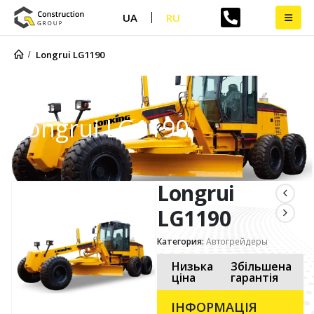
UA
RU
Longrui LG1190
Longrui LG1190
Longrui
LG1190
Категория:
Автогрейдеры
Низька
Збільшена
ціна
гарантія
ІНФОРМАЦІЯ