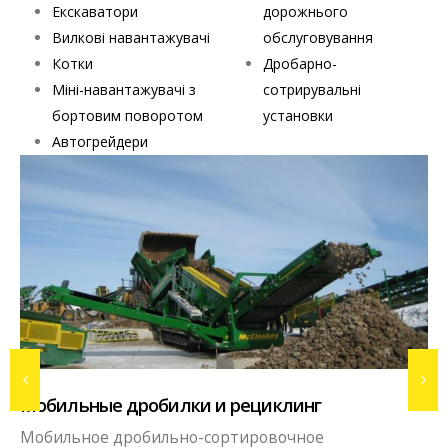
Екскаватори
дорожнього
Вилкові навантажувачі
обслуговування
Котки
Дробарно-
Міні-навантажувачі з
сотрирувальні
бортовим поворотом
установки
Автогрейдери
Вибропрессовое производство
Бизнес в сфере производства тротуарной пл