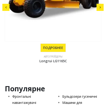
ПОДРОБНЕЕ
АВТОГРЕЙДЕРЫ
Longrui LG1220A
Популярне
Фронтальні
Бульдозери гусеничні
навантажувачі
Машини для