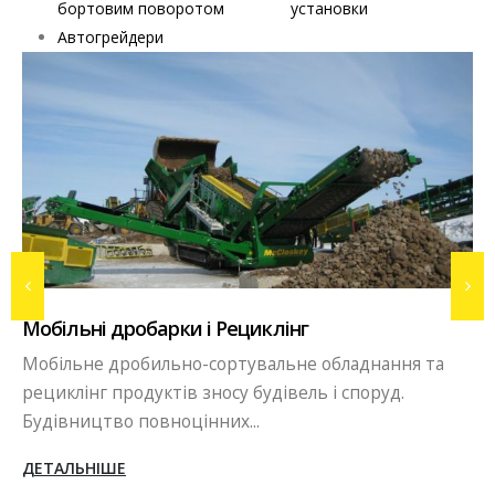
бортовим поворотом
установки
Автогрейдери
Вибропрессовое виробництв
лінг
Бізнес в сфері виробництва тр
льне обладнання та
бордюрів, блоків методом вібр
дівель і споруд.
сьогоднішніх...
ДЕТАЛЬНІШЕ