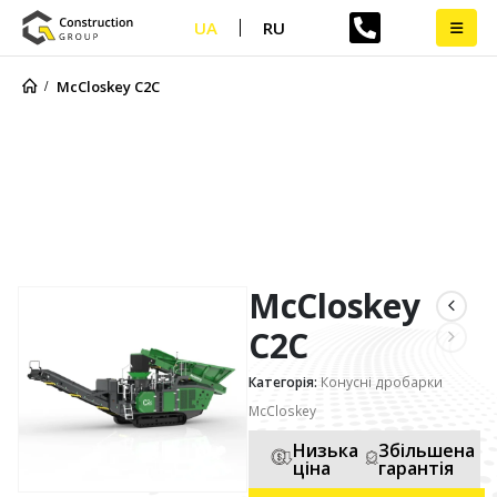
UA
RU
McCloskey С2С
McCloskey С2С
McCloskey
С2С
Категорія:
Конусні дробарки
McCloskey
Низька
Збільшена
ціна
гарантія