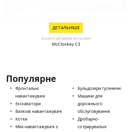
ДЕТАЛЬНІШЕ
КОНУСНІ ДРОБАРКИ MCCLOSKEY
McCloskey С4
Популярне
Фронтальні
Бульдозери гусеничні
навантажувачі
Машини для
Екскаватори
дорожнього
Вилкові навантажувачі
обслуговування
Котки
Дробарно-
Міні-навантажувачі з
сотрирувальні