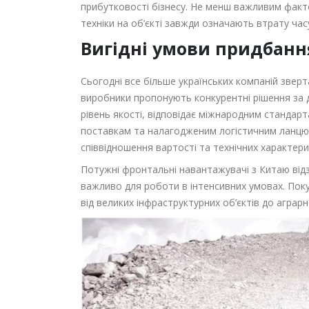
прибутковості бізнесу. Не менш важливим факто
техніки на об’єкті завжди означають втрату часу
Вигідні умови придбання
Сьогодні все більше українських компаній звер
виробники пропонують конкурентні рішення за 
рівень якості, відповідає міжнародним стандарт
поставкам та налагодженим логістичним лан
співвідношення вартості та технічних характери
Потужні фронтальні навантажувачі з Китаю від
важливо для роботи в інтенсивних умовах. Покуп
від великих інфраструктурних об’єктів до аграрн