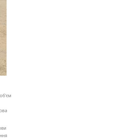
об’єм
мова
ови
ення