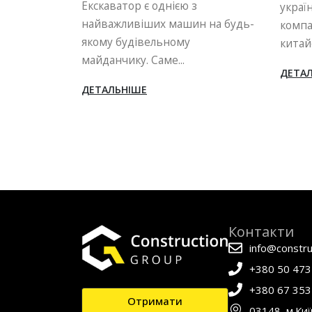
Ще де
українських будівельних
н на будь-
тому 
компаній ставилися до
викли
китайської...
серед 
ДЕТАЛЬНІШЕ
ДЕТА
Контакти
info@constru
+380 50 473
+380 67 353
Отримати
03148, м.Киї