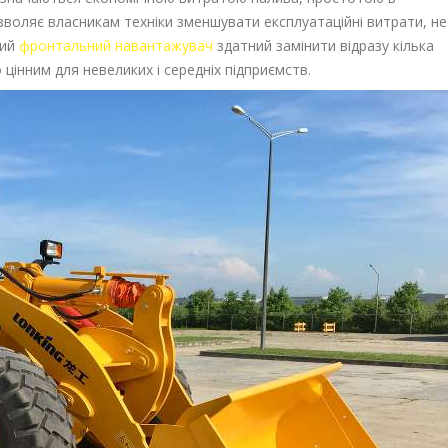
озволяє власникам техніки зменшувати експлуатаційні витрати, не
ний
фронтальний навантажувач
здатний замінити відразу кілька
інним для невеликих і середніх підприємств.