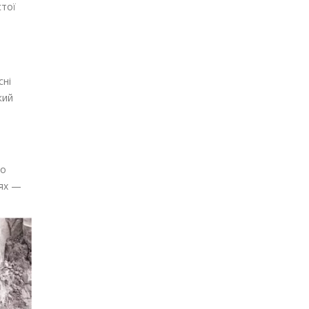
стої
сні
кий
во
іях —