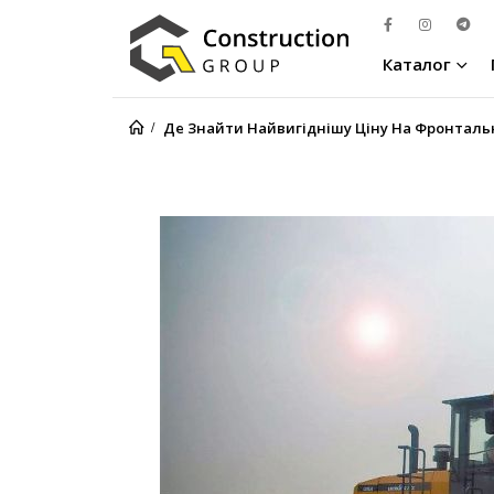
Каталог
Де Знайти Найвигіднішу Ціну На Фронтал