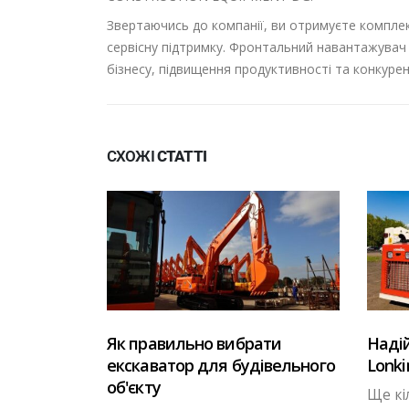
Звертаючись до компанії, ви отримуєте комплекс
сервісну підтримку. Фронтальний навантажувач 
бізнесу, підвищення продуктивності та конкур
СХОЖІ
СТАТТІ
ати
Надійність спецтехніки
Чому 
івельного
Lonking: міфи та реальність
пере
спецт
Ще кілька років тому багато