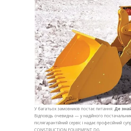
У багатьох замовників постає питання:
Де зна
Відповідь очевидна — у надійного постачальник
післягарантійний сервіс і надає професійний су
CONSTRUCTION EQUIPMENT DG.