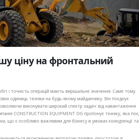
ішу ціну на фронтальний
обіт і точність операцій мають вирішальне значення. Саме тому
вих одиниць техніки на будь-якому майданчику. Він поєднує
дозволяючи виконувати широкий спектр задач: від навантаження
Компанія CONSTRUCTION EQUIPMENT DG пропонує техніку, яка поє
ики, що є особливо важливим для бізнесу в умовах конкуренції та
ідзначаються економічною витратою палива, простотою в