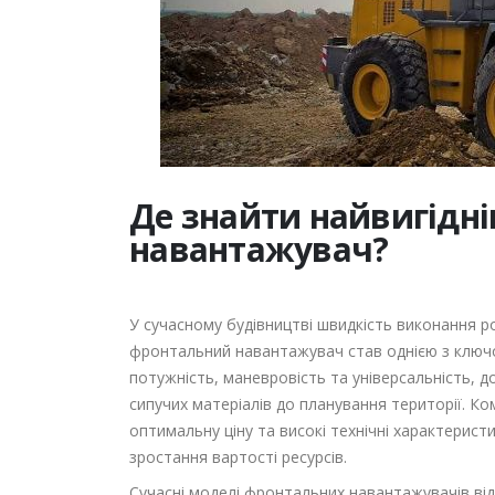
Де знайти найвигідн
навантажувач?
У сучасному будівництві швидкість виконання р
фронтальний навантажувач став однією з ключо
потужність, маневровість та універсальність, 
сипучих матеріалів до планування території. 
оптимальну ціну та високі технічні характерист
зростання вартості ресурсів.
Сучасні моделі фронтальних навантажувачів в