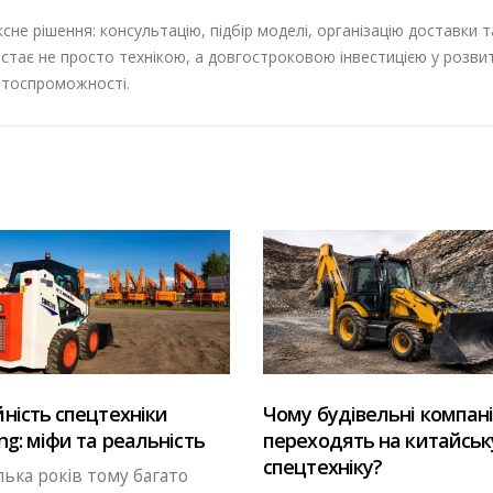
не рішення: консультацію, підбір моделі, організацію доставки т
стає не просто технікою, а довгостроковою інвестицією у розви
ентоспроможності.
Що вигідніше для бізнес
будівельні компанії
нова або вживана
ходять на китайську
спецтехніка?
ехніку?