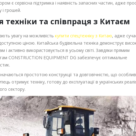
ром є сервісна підтримка і наявність запасних частин, адже про
 і грошей.
 техніки та співпраця з Китаєм
тають увагу на можливість
купити спецтехніку з Китаю
, адже суча
доступною ціною. Китайська будівельна техніка демонструє висо
ам і активно використовується в усьому світі. Завдяки прямим
цюгам CONSTRUCTION EQUIPMENT DG забезпечує оптимальне
стик.
значаються простотою конструкції та довговічністю, що особли
ець отримує техніку, готову до експлуатації в українських реал
ого сектору.