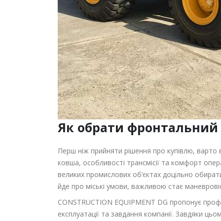
Як обрати фронтальний 
Перш ніж прийняти рішення про купівлю, варто 
ковша, особливості трансмісії та комфорт опера
великих промислових об’єктах доцільно обират
йде про міські умови, важливою стає маневровіс
CONSTRUCTION EQUIPMENT DG пропонує професій
експлуатації та завдання компанії. Завдяки ць