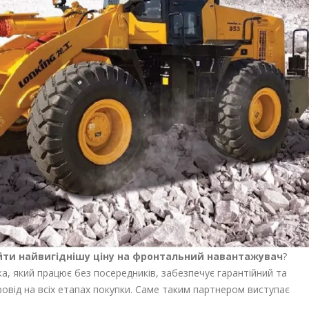
йти найвигіднішу ціну на фронтальний навантажувач
?
а, який працює без посередників, забезпечує гарантійний та
провід на всіх етапах покупки. Саме таким партнером виступає