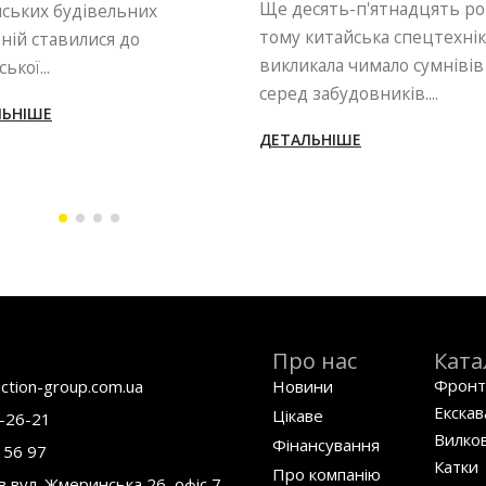
Будівельна, дорожня,
сять-п'ятнадцять років
комунальна та аграрна галу
китайська спецтехніка
безпосередньо залежать в
кала чимало сумнівів
наявності надійної...
забудовників....
ДЕТАЛЬНІШЕ
ЛЬНІШЕ
Про нас
Ката
Фронт
ction-group.com.ua
Новини
Екска
Цікаве
-26-21
Вилков
Фінансування
 56 97
Катки
Про компанію
в вул. Жмеринська 26, офіс 7