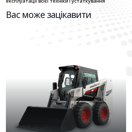
експлуатації всієї техніки і устаткування
Вас може зацікавити