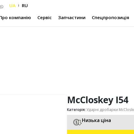
UA
RU
Про компанію
Сервіс
Запчастини
Спецпропозиція
McCloskey I54
Категорія:
Ударні дробарки McClosk
Низька ціна