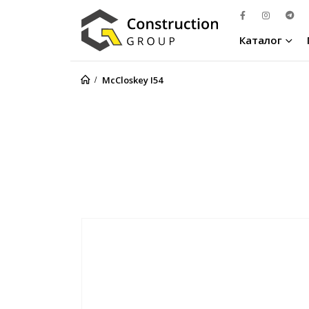
Каталог
McCloskey I54
McCloskey I54