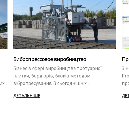
Мі
Програмне забезпечення - Promax
Par
З недавніх пір, на бетонних заводх
На
PromaxStar використовується оновлене
рад
програмне забезпечення...
ріш
ДЕТАЛЬНІШЕ
ДЕ