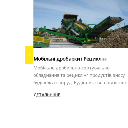
Вибропрессовое виробництво
е
Бізнес в сфері виробництва тротуарної
ів зносу
плитки, бордюрів, блоків методом
овноцінних...
вібропресування. В сьогоднішніх...
ДЕТАЛЬНІШЕ