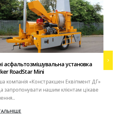
Про компані
ні асфальтозмішувальна установка
ker RoadStar Mini
ТОВ "Холдин
ша компанія «Констракшен Еквіпмент ДГ»
великомасшт
а запропонувати нашим клієнтам цікаве
будівельних 
ення...
ДЕТАЛЬНІШЕ
ТАЛЬНІШЕ