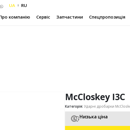
UA
RU
Про компанію
Сервіс
Запчастини
Спецпропозиція
McCloskey I3C
Категорія:
Ударні дробарки McClosk
Низька ціна