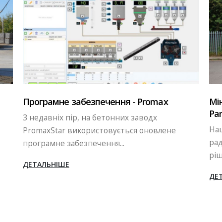
Програмне забезпечення - Promax
Мі
Par
З недавніх пір, на бетонних заводх
На
PromaxStar використовується оновлене
рад
програмне забезпечення...
ріш
ДЕТАЛЬНІШЕ
ДЕ