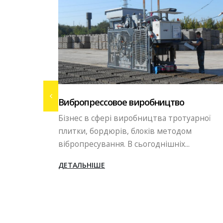
Вибропрессовое виробництво
е
Бізнес в сфері виробництва тротуарної
ів зносу
плитки, бордюрів, блоків методом
овноцінних...
вібропресування. В сьогоднішніх...
ДЕТАЛЬНІШЕ