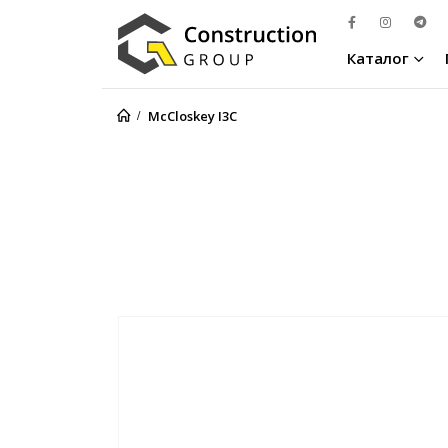
Каталог
McCloskey I3C
McCloskey I3C